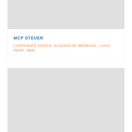
MCP STEUER
CORPORATE DESIGN
,
KLASSISCHE WERBUNG
,
LOGO
,
PRINT
,
WEB