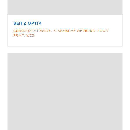
SEITZ OPTIK
CORPORATE DESIGN
,
KLASSISCHE WERBUNG
,
LOGO
,
PRINT
,
WEB